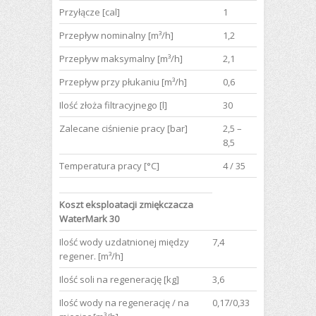
Przyłącze [cal]
1
Przepływ nominalny [m³/h]
1,2
Przepływ maksymalny [m³/h]
2,1
Przepływ przy płukaniu [m³/h]
0,6
Ilość złoża filtracyjnego [l]
30
Zalecane ciśnienie pracy [bar]
2,5 –
8,5
Temperatura pracy [°C]
4 / 35
Koszt eksploatacji zmiękczacza
WaterMark 30
Ilość wody uzdatnionej między
7,4
regener. [m³/h]
Ilość soli na regenerację [kg]
3,6
Ilość wody na regenerację / na
0,17/0,33