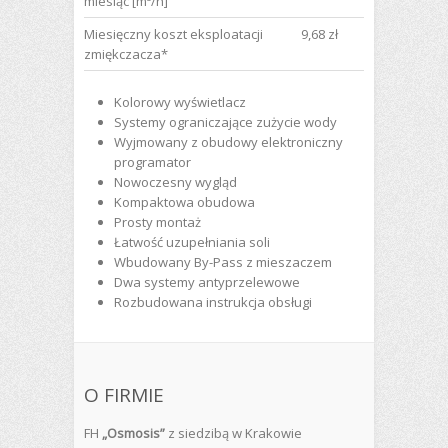
miesiąc [m³/h]
Miesięczny koszt eksploatacji
9,68 zł
zmiękczacza*
Kolorowy wyświetlacz
Systemy ograniczające zużycie wody
Wyjmowany z obudowy elektroniczny
programator
Nowoczesny wygląd
Kompaktowa obudowa
Prosty montaż
Łatwość uzupełniania soli
Wbudowany By-Pass z mieszaczem
Dwa systemy antyprzelewowe
Rozbudowana instrukcja obsługi
O FIRMIE
FH
„Osmosis”
z siedzibą w Krakowie