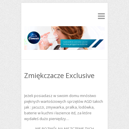
Zmiękczacze Exclusive
Jeżeli posiadasz w swoim domu mnóstwo
pięknych wartościowych sprzętów AGD takich
jak : jacuzzi, zmywarka, pralka, lodówka,
baterie w kuchni i łazience itd, za które
wydałeś dużo pieniędzy…
NIE POZWÓL NA NISZCZENIE TYCH