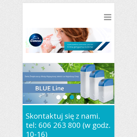
1
2
3
4
Skontaktuj się z nami.
tel: 606 263 800 (w godz.
10-16)