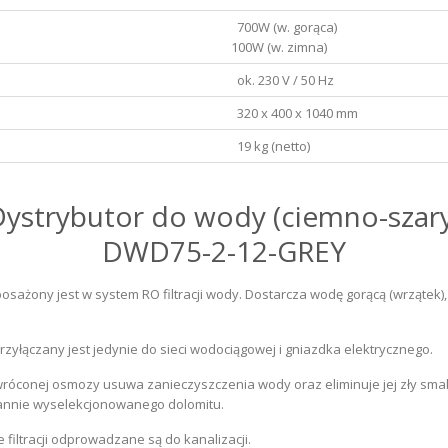
700W (w. gorąca)
100W (w. zimna)
ok. 230 V / 50 Hz
320 x 400 x 1040 mm
19 kg (netto)
ystrybutor do wody (ciemno-szary
DWD75-2-12-GREY
ażony jest w system RO filtracji wody. Dostarcza wodę gorącą (wrzątek),
rzyłączany jest jedynie do sieci wodociągowej i gniazdka elektrycznego.
róconej osmozy usuwa zanieczyszczenia wody oraz eliminuje jej zły smak
rannie wyselekcjonowanego dolomitu.
 filtracji odprowadzane są do kanalizacji.