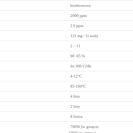
bezfreonowy
2000 ppm
2.0 ppm
121 mg / 1l wody
2 – 11
90 -95 %
do 300 l/24h
4-12°C
85-100°C
4 litry
2 litry
8 litrów
700W (w. gorąca)
100W (w. zimna)