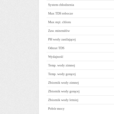
System chłodzenia
Max TDS robocze
Max stęż. chloru
Zaw. minerałów
PH wody zasilającej
Odrzut TDS
Wydajność
Temp. wody zimnej
Temp. wody gorącej
Zbiornik wody zimnej
Zbiornik wody gorącej
Zbiornik wody letniej
Pobór mocy