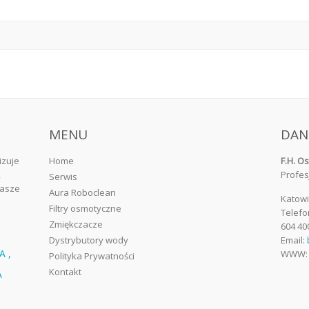
MENU
DAN
izuje
Home
F.H. O
,
Profes
Serwis
nasze
Aura Roboclean
Katowi
Filtry osmotyczne
Telefo
Zmiękczacze
604 40
Dystrybutory wody
Email:
A ,
WWW
Polityka Prywatności
Kontakt
A