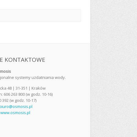
E KONTAKTOWE
smosis
jonalne systemy uzdatniania wody.
cka 48 | 31-351 | Kraków
n: 606 263 800 (w godz. 10-16)
0 392 (w godz. 10-17)
biuro@osmosis.pl
:
www.osmosis.pl